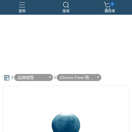
0
選單
搜尋
購物車
優惠組合
瑪莉安娜
車用香氛
頂級沙龍香
香水分裝瓶
品牌總覽
Chrono Flow 時序
集