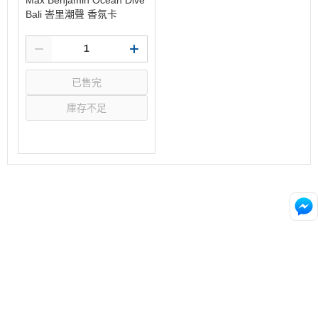
Bali 峇里潮聲 香氛卡
已售完
庫存不足
選購