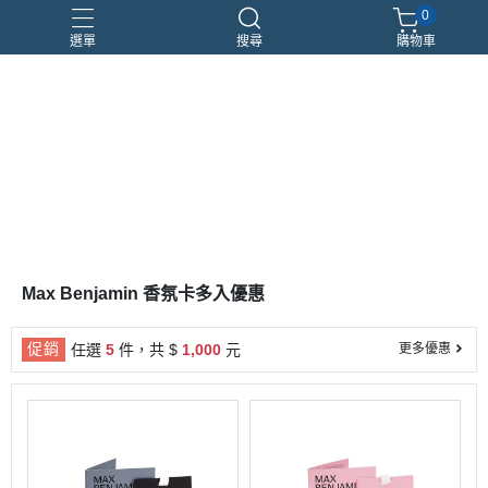
0
選單
搜尋
購物車
優惠組合
瑪莉安娜
車用香氛
頂級沙龍香
香水分裝瓶
Max Benjamin 香氛卡多入優惠
促銷
任選
5
件，共 $
1,000
元
更多優惠