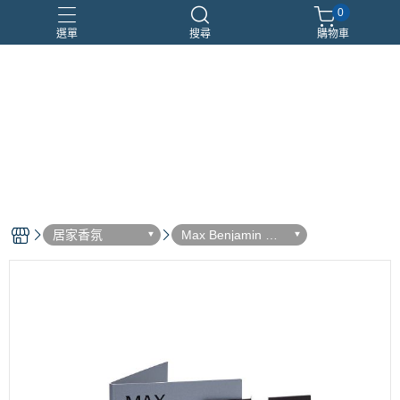
0
選單
搜尋
購物車
優惠組合
瑪莉安娜
車用香氛
頂級沙龍香
香水分裝瓶
居家香氛
Max Benjamin 麥
克斯.傑明居家香氛
卡