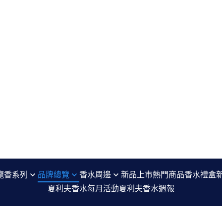
龍香系列
品牌總覽
香水周邊
新品上市
熱門商品
香水禮盒
夏利夫香水每月活動
夏利夫香水週報
七寸九 Sept Neuf
香水分裝瓶 refillable perfume bottle
編
agnès b. Le Parfum
沐浴精 Shower Gel
噴香