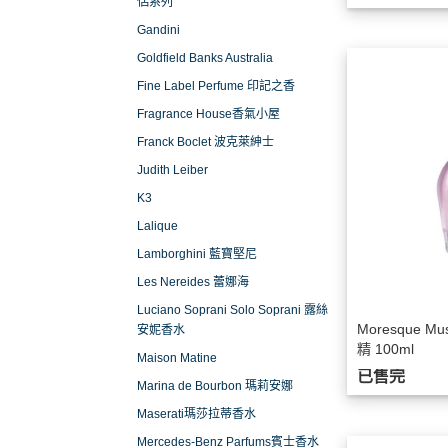
侶系列
Gandini
Goldfield Banks Australia
Fine Label Perfume 印記之香
Fragrance House香氣小屋
Franck Boclet 波克萊紳士
Judith Leiber
K3
Lalique
Lamborghini 藍寶堅尼
Les Nereides 蕾娜海
Luciano Soprani Solo Soprani 露絲
Moresque M
安妮香水
精 100ml
Maison Matine
已售完
Marina de Bourbon 瑪莉安娜
Maserati瑪莎拉蒂香水
Mercedes-Benz Parfums賓士香水