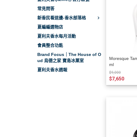
常見問答
新香民看這邊-香水部落格
夏編編選物店
夏利夫香水每月活動
會員整合功能
Brand Focus｜The House of O
Moresque 
ud 烏德之家 寶島冰菓室
ml
夏利夫香水週報
$9,000
$7,650