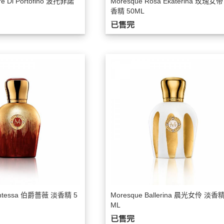
re Di Portofino 波托菲諾
Moresque Rosa Ekaterina 玫瑰女帝
Goldfield Banks Australia
香精 50ML
已售完
Fine Label Perfume 印記之香
Fragrance House香氣小屋
Franck Boclet 波克萊紳士
Judith Leiber
K3
Lalique
Lamborghini 藍寶堅尼
Les Nereides 蕾娜海
Luciano Soprani Solo Soprani 露絲
安妮香水
Maison Matine
Marina de Bourbon 瑪莉安娜
ontessa 伯爵薔薇 淡香精 5
Moresque Ballerina 晨光女伶 淡香精
ML
Maserati瑪莎拉蒂香水
已售完
Mercedes-Benz Parfums賓士香水