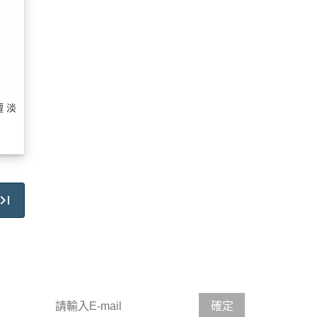
檀 淡
請輸入 E-mail，即可訂閱或取消電子報
確定