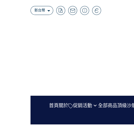
新台幣
首頁
關於
促銷活動
全部商品
頂級沙
時序集會員專屬折扣
Agonist
把一個節氣,裝進口袋裡——聯名上市
Bon Parfumeur