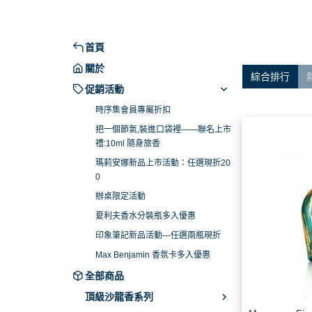
禮:10ml 隨身旅香
Dali haute 
瑪莉安娜新品上市活動：任選現折
Daligramme c
200
侶系列
首頁
辦桌限定活動
Fine Label Pe
關於
綜合排行
夏利夫香水分裝瓶多入優惠
Franck Bocle
促銷活動
印象筆記新品活動---任選兩瓶現折
Goldfield Banks 
時序集會員專屬折扣
Max Benjamin 香氛卡多入優惠
把一個節氣,裝進口袋裡——聯名上市
Maison Matine
禮:10ml 隨身旅香
Majouri 畫香繪
瑪莉安娜新品上市活動：任選現折20
Milano Fragranz
0
Molinard 慕蓮
辦桌限定活動
夏利夫香水分裝瓶多入優惠
Moresque Par
印象筆記新品活動---任選兩瓶現折
New Notes
Max Benjamin 香氛卡多入優惠
Nobile 1942
全部商品
PREMIERE NO
頂級沙龍香系列
The House Of