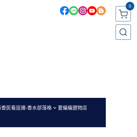
0
新香民看這邊-香水部落格
夏編編選物店
編香評區
水小教室-新手必看