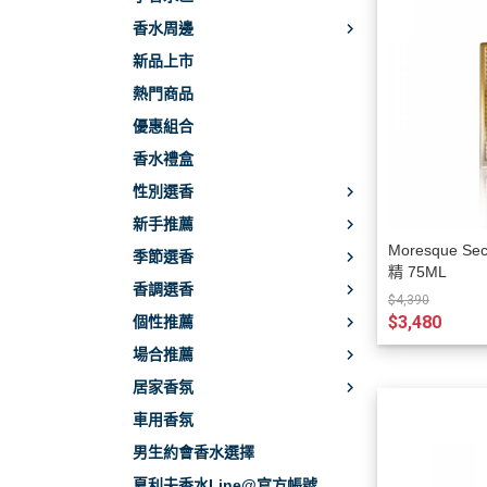
香水周邊
新品上市
熱門商品
優惠組合
香水禮盒
性別選香
新手推薦
Moresque S
季節選香
精 75ML
香調選香
$4,390
$3,480
個性推薦
場合推薦
居家香氛
車用香氛
男生約會香水選擇
夏利夫香水Line@官方帳號