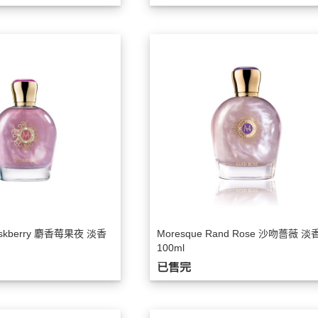
Majouri 畫香繪旅
Milano Fragranze
Molinard 慕蓮那之香
Moresque Parfum 莫拉斯科
New Notes
Nobile 1942
NOVAE+法國楉薇
PREMIERE NOTE 波霓諾
POLO RALPH LAUREN 拉夫勞倫
Porsche 保時捷香水
uskberry 麝香莓果夜 淡香
Moresque Rand Rose 沙吻薔薇 淡
REPLAY
100ml
Sabrina Carpenter
已售完
Ted Lapidus
The House Of Oud 烏德之家