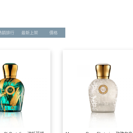
達利香萃大師系列
Alfa Romeo 愛快羅密歐
護手霜 Hand cream
名
了
ollection 達利 靈魂伴
ALLSAINTS
香氛皂 WashSoap
雜
Bando 辦桌
香
rfume 印記之香
Batman 蝙蝠俠
熱銷排行
最新上架
價格
香水
t 波克萊紳士
BENTLEY 賓利
居
Australia
Blauer
開
Charriol 夏利豪
夏
旅
Chrono Flow 時序集
e
Impression Note 印象筆記
那之香
CR7 Cristiano Ronaldo
fum 莫拉斯科
Dali 瘋狂達利
Dali haute 達利香萃大師系列
Daligramme collection 達利 靈魂伴
TE 波霓諾
侶系列
 Oud 烏德之家
Gandini