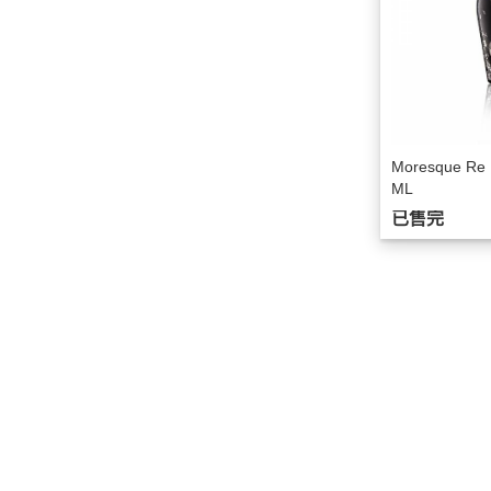
Moresque R
ML
已售完
關於
全部商品
付款方式說明
會員權
聯絡我們
訂單查詢
寄送方式說明
現金積