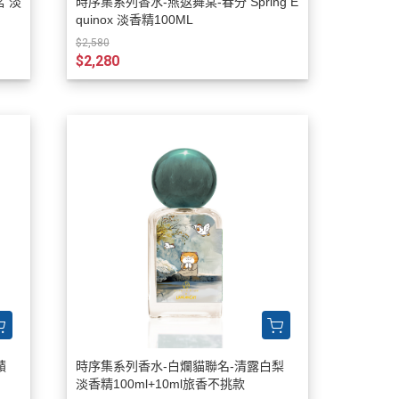
淺茗 淡
時序集系列香水-燕返舞棠-春分 Spring E
quinox 淡香精100ML
$2,580
$2,280
蘋
時序集系列香水-白爛貓聯名-清露白梨
淡香精100ml+10ml旅香不挑款