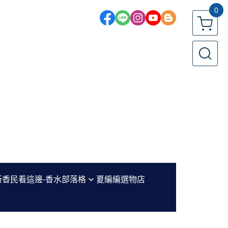
0
新香民看這邊-香水部落格
夏編編選物店
編香評區
水小教室-新手必看