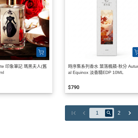
 Note 印象筆記 瑪黑夫人(舊
時序集系列香水 葉落楓蘋-秋分 Autu
ml
al Equinox 淡香精EDP 10ML
$790
2