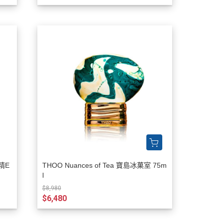
精E
THOO Nuances of Tea 寶島冰菓室 75m
l
$8,980
$6,480