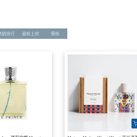
達利香萃大師系列
Alfa Romeo 愛快羅密歐
護手霜 Hand cream
名
了
ollection 達利 靈魂伴
ALLSAINTS
香氛皂 WashSoap
雜
Bando 辦桌
香
rfume 印記之香
Batman 蝙蝠俠
熱銷排行
最新上架
價格
香水
t 波克萊紳士
BENTLEY 賓利
居
Australia
Blauer
開
Charriol 夏利豪
夏
旅
Chrono Flow 時序集
e
Impression Note 印象筆記
那之香
CR7 Cristiano Ronaldo
fum 莫拉斯科
Dali 瘋狂達利
Dali haute 達利香萃大師系列
Daligramme collection 達利 靈魂伴
TE 波霓諾
侶系列
 Oud 烏德之家
Gandini