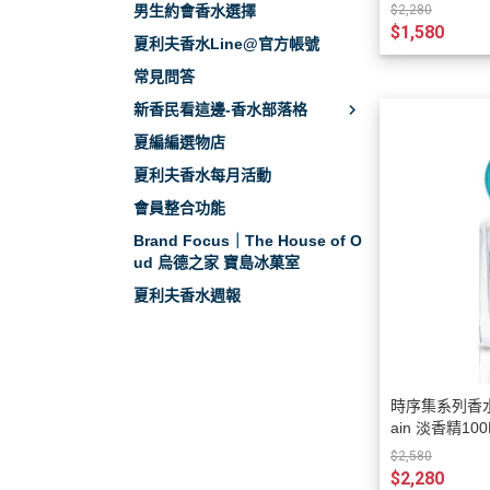
$2,280
男生約會香水選擇
$1,580
夏利夫香水Line@官方帳號
常見問答
新香民看這邊-香水部落格
夏編編選物店
夏利夫香水每月活動
會員整合功能
Brand Focus｜The House of O
ud 烏德之家 寶島冰菓室
夏利夫香水週報
時序集系列香水-
ain 淡香精100
$2,580
$2,280