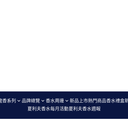
龍香系列
品牌總覽
香水周邊
新品上市
熱門商品
香水禮盒
夏利夫香水每月活動
夏利夫香水週報
七寸九 Sept Neuf
香水分裝瓶 refillable perfume bottle
編
agnès b. Le Parfum
沐浴精 Shower Gel
噴香