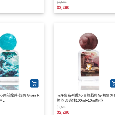
$2,580
$2,280
Majouri 畫香繪旅
Milano Fragranze
Molinard 慕蓮那之香
Moresque Parfum 莫拉斯科
New Notes
Nobile 1942
NOVAE+法國楉薇
PREMIERE NOTE 波霓諾
POLO RALPH LAUREN 拉夫勞倫
Porsche 保時捷香水
REPLAY
Sabrina Carpenter
雨前龍井-穀雨 Grain R
時序集系列香水-白爛貓聯名-初雷醒春
ML
驚蟄 淡香精100ml+10ml旅香
Ted Lapidus
$2,580
The House Of Oud 烏德之家
$2,280