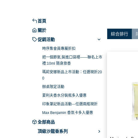
禮:10ml 隨身旅香
Dali haute 
瑪莉安娜新品上市活動：任選現折
Daligramme c
200
侶系列
首頁
辦桌限定活動
Fine Label Pe
關於
綜合排行
夏利夫香水分裝瓶多入優惠
Franck Bocle
促銷活動
印象筆記新品活動---任選兩瓶現折
Goldfield Banks 
時序集會員專屬折扣
Max Benjamin 香氛卡多入優惠
把一個節氣,裝進口袋裡——聯名上市
Maison Matine
禮:10ml 隨身旅香
Majouri 畫香繪
瑪莉安娜新品上市活動：任選現折20
Milano Fragranz
0
Molinard 慕蓮
辦桌限定活動
夏利夫香水分裝瓶多入優惠
Moresque Par
印象筆記新品活動---任選兩瓶現折
New Notes
Max Benjamin 香氛卡多入優惠
Nobile 1942
全部商品
PREMIERE NO
頂級沙龍香系列
The House Of