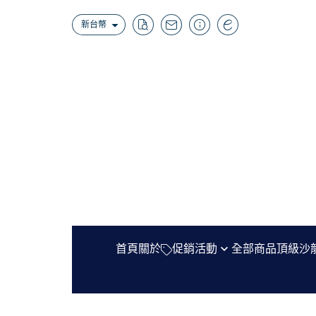
新台幣
首頁
關於
促銷活動
全部商品
頂級沙
時序集會員專屬折扣
Agonist
把一個節氣,裝進口袋裡——聯名上市
Bon Parfumeur