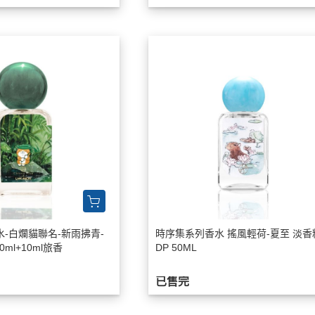
Zippo香水
-白爛貓聯名-新雨拂青-
時序集系列香水 搖風輕荷-夏至 淡香
ml+10ml旅香
DP 50ML
已售完