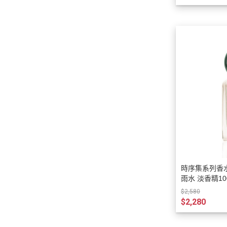
時序集系列香水
雨水 淡香精100
$2,580
$2,280