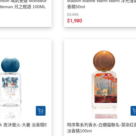
ourbon 瑪莉安娜 Monsieur
Maison Matine Warni Warni 浮光
Goldfield Banks Australia
entleman 月之輕語 100ML
香精50ml
$2,580
Fine Label Perfume 印記之香
$1,980
Fragrance House香氣小屋
Franck Boclet 波克萊紳士
Judith Leiber
K3
Lalique
Lamborghini 藍寶堅尼
Les Nereides 蕾娜海
Luciano Soprani Solo Soprani 露絲
安妮香水
Maison Matine
Marina de Bourbon 瑪莉安娜
 夜沐螢火-大暑 淡香精E
時序集系列香水-白爛貓聯名-葉染紅
Maserati瑪莎拉蒂香水
淡香精100ml
Mercedes-Benz Parfums賓士香水