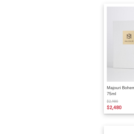
Majouri Bo
75ml
$2,980
$2,480