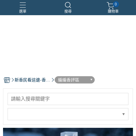
0
選單
搜尋
購物車
優惠組合
瑪莉安娜
車用香氛
頂級沙龍香
香水分裝瓶
新香民看這邊-香水
編編香評區
部落格