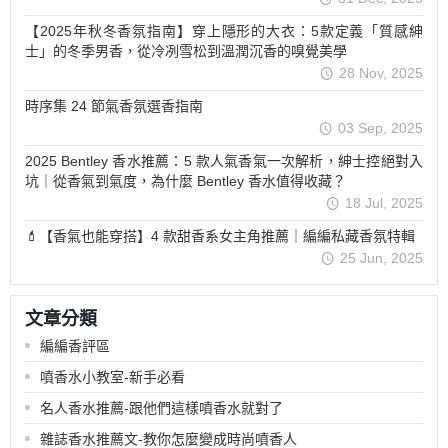
【2025年秋冬香氛指南】穿上隱形的大衣：5款定義「質感紳
士」的冬季男香，從冷冽雪松到溫潤沉香的嗅覺美學
28 Nov, 2025
時序集 24 節氣香氛選香指南
03 Sep, 2025
2025 Bentley 香水推薦：5 款人氣香氣一次解析，紳士控絕對入
坑｜從香氣到氣度，為什麼 Bentley 香水值得收藏？
18 Jul, 2025
💄【香氣也能穿搭】4 款甜香系女主角推薦｜編編私藏香氛特輯
25 Jun, 2025
文章分類
編編香評區
噴香水小教室-新手必看
名人香水推薦-跟他們這樣噴香水就對了
雜誌香水推薦文-教你怎麼變成時尚噴香人