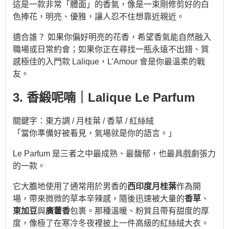
這是一款非常「體面」的香氣，像是一束剛修剪好的白
色捧花，明亮、優雅，讓人忍不住想靠近親近。
適合誰？ 如果你偏好明亮的花香，希望香氣能自然融入
職場或日常約會；如果你正在尋找一瓶永遠不出錯、質
感極佳的入門款 Lalique，L’Amour 會是你最溫柔的戰
友。
3. 香緞呢喃｜Lalique Le Parfum
關鍵字：東方調 / 月桂葉 / 香草 / 紅絲絨
「當你準備好被看見，氣場就是你的語言。」
Le Parfum 是三者之中最成熟、最馥郁，也最具戲劇張力
的一款。
它大膽地使用了通常用於男香的
西印度月桂葉
作為開
場，帶來微微的草本辛辣感，隨後迅速被大量的
香草
、
東加豆
與
廣藿香
包裹。那種溫暖、粉質且帶有甜度的厚
度，像極了在寒冷冬夜裡披上一件高級的紅絲絨大衣。