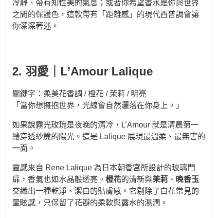
冷靜、帶有知性美的氣息；或者你希望香水是你與世界
之間的保護色，這款帶有「距離感」的現代西普調會讓
你深深著迷。
2. 羽愛｜L’Amour Lalique
關鍵字：柔美花香調 / 橙花 / 茉莉 / 明亮
「當你想擁抱世界，光線會自然灑落在你身上。」
如果說霧光玫瑰是夜晚的清冷，L’Amour 就是清晨第一
縷穿透紗簾的陽光。這是 Lalique 展現最溫柔、最無害的
一面。
靈感來自 Rene Lalique 為日本朝香宮所設計的玻璃門
扉，香氣也如水晶般透亮。
橙花
的清新與
茉莉
、
晚香玉
交織出一種乾淨、潔白的貼膚感。它剔除了白花常見的
暈眩感，只保留了花瓣的柔軟與露水的濕潤。