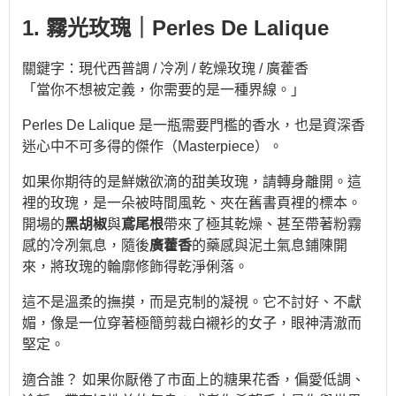
1. 霧光玫瑰｜Perles De Lalique
關鍵字：現代西普調 / 冷冽 / 乾燥玫瑰 / 廣藿香
「當你不想被定義，你需要的是一種界線。」
Perles De Lalique 是一瓶需要門檻的香水，也是資深香
迷心中不可多得的傑作（Masterpiece）。
如果你期待的是鮮嫩欲滴的甜美玫瑰，請轉身離開。這
裡的玫瑰，是一朵被時間風乾、夾在舊書頁裡的標本。
開場的
黑胡椒
與
鳶尾根
帶來了極其乾燥、甚至帶著粉霧
感的冷冽氣息，隨後
廣藿香
的藥感與泥土氣息鋪陳開
來，將玫瑰的輪廓修飾得乾淨俐落。
這不是溫柔的撫摸，而是克制的凝視。它不討好、不獻
媚，像是一位穿著極簡剪裁白襯衫的女子，眼神清澈而
堅定。
適合誰？ 如果你厭倦了市面上的糖果花香，偏愛低調、