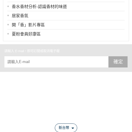
香水香材分析-認識香材的味道
居家香氛
開「香」影片專區
夏粉會員好康區
請輸入 E-mail，即可訂閱或取消電子報
確定
關於
全部商品
付款方式說明
會員權益說明
新台幣