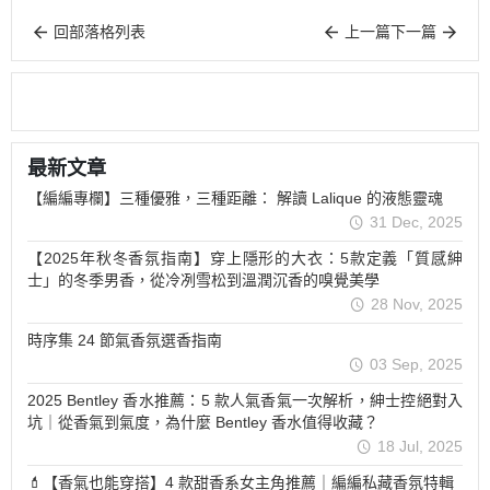
回部落格列表
上一篇
下一篇
最新文章
【編編專欄】三種優雅，三種距離： 解讀 Lalique 的液態靈魂
31 Dec, 2025
【2025年秋冬香氛指南】穿上隱形的大衣：5款定義「質感紳
士」的冬季男香，從冷冽雪松到溫潤沉香的嗅覺美學
28 Nov, 2025
時序集 24 節氣香氛選香指南
03 Sep, 2025
2025 Bentley 香水推薦：5 款人氣香氣一次解析，紳士控絕對入
坑｜從香氣到氣度，為什麼 Bentley 香水值得收藏？
18 Jul, 2025
💄【香氣也能穿搭】4 款甜香系女主角推薦｜編編私藏香氛特輯