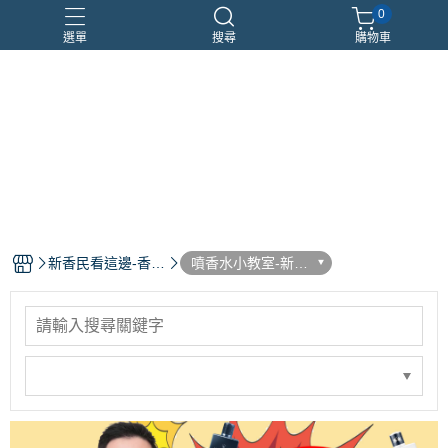
0
選單
搜尋
購物車
優惠組合
瑪莉安娜
車用香氛
頂級沙龍香
香水分裝瓶
新香民看這邊-香水
噴香水小教室-新手
部落格
必看