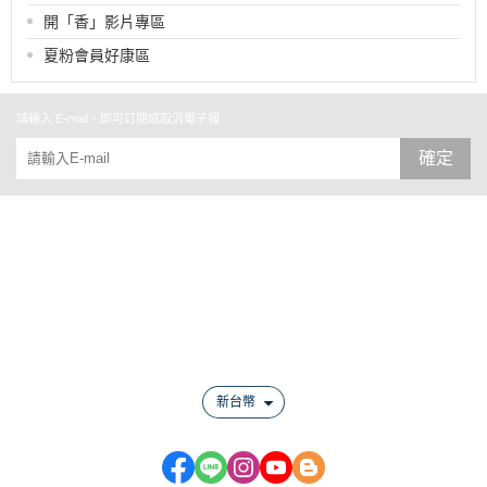
開「香」影片專區
夏粉會員好康區
請輸入 E-mail，即可訂閱或取消電子報
確定
關於
全部商品
付款方式說明
會員權益說明
新台幣