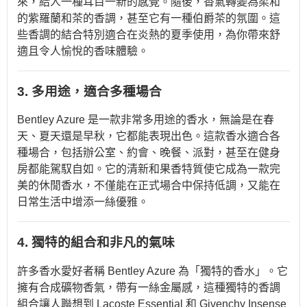
來，給人一種耳目一新的感覺。隨後，香氣轉變為柔和
的紫羅蘭和茶的香調，甚至它有一種伯爵茶的氛圍。這
些香調的結合特別適合在炎熱的夏季使用，為你帶來舒
適且令人愉悅的香味體驗。
3. 多用途，適合多種場合
Bentley Azure 是一款非常多用途的香水，無論是在春
天、夏天還是早秋，它都能表現出色。這款香水適合各
種場合，包括辦公室、約會、晚餐、派對，甚至在健身
房都能駕馭自如。它的清新和果香特質使它成為一款完
美的休閒香水，不僅能在正式場合中保持低調，又能在
日常生活中增添一絲優雅。
4. 獨特的組合和非凡的氣味
許多香水愛好者稱 Bentley Azure 為「獨特的香水」。它
擁有合成礦物香氣，帶有一絲金屬感，這種獨特的香調
組合讓人聯想到 Lacoste Essential 和 Givenchy Insense