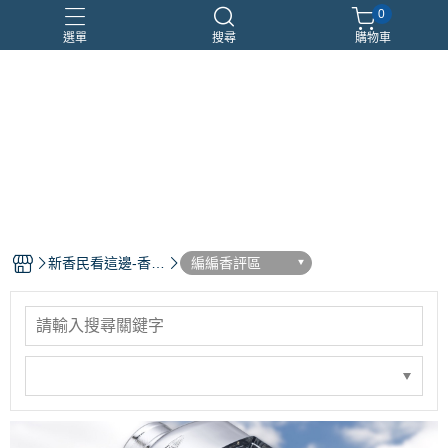
0
選單
搜尋
購物車
優惠組合
瑪莉安娜
車用香氛
頂級沙龍香
香水分裝瓶
新香民看這邊-香水
編編香評區
部落格