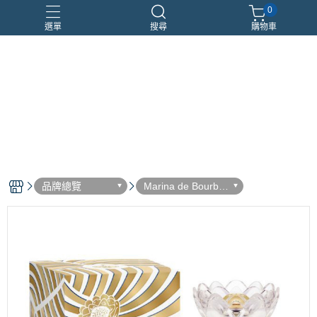
0
選單
搜尋
購物車
優惠組合
瑪莉安娜
車用香氛
頂級沙龍香
香水分裝瓶
品牌總覽
Marina de Bourbo
n 瑪莉安娜