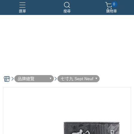
0
選單
搜尋
購物車
優惠組合
瑪莉安娜
車用香氛
頂級沙龍香
香水分裝瓶
品牌總覽
七寸九 Sept Neuf