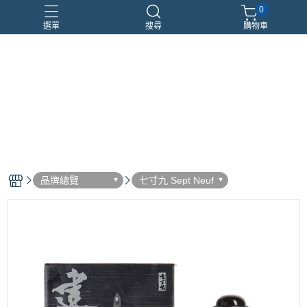
0
選單
搜尋
購物車
優惠組合
瑪莉安娜
車用香氛
頂級沙龍香
香水分裝瓶
品牌總覽
七寸九 Sept Neuf