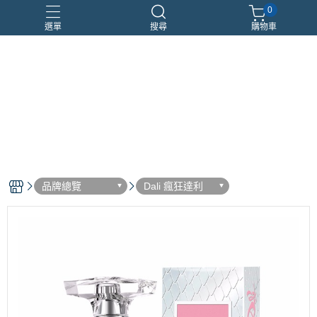
0
選單
搜尋
購物車
優惠組合
瑪莉安娜
車用香氛
頂級沙龍香
香水分裝瓶
品牌總覽
Dali 瘋狂達利