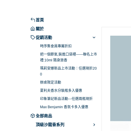
禮:10ml 隨身旅香
Dali haute 
瑪莉安娜新品上市活動：任選現折
Daligramme c
200
侶系列
首頁
辦桌限定活動
Fine Label Pe
關於
夏利夫香水分裝瓶多入優惠
Franck Bocle
促銷活動
印象筆記新品活動---任選兩瓶現折
Goldfield Banks 
時序集會員專屬折扣
Max Benjamin 香氛卡多入優惠
把一個節氣,裝進口袋裡——聯名上市
Maison Matine
禮:10ml 隨身旅香
Majouri 畫香繪
瑪莉安娜新品上市活動：任選現折20
Milano Fragranz
0
Molinard 慕蓮
辦桌限定活動
夏利夫香水分裝瓶多入優惠
Moresque Par
印象筆記新品活動---任選兩瓶現折
New Notes
Max Benjamin 香氛卡多入優惠
Nobile 1942
全部商品
PREMIERE NO
頂級沙龍香系列
The House Of