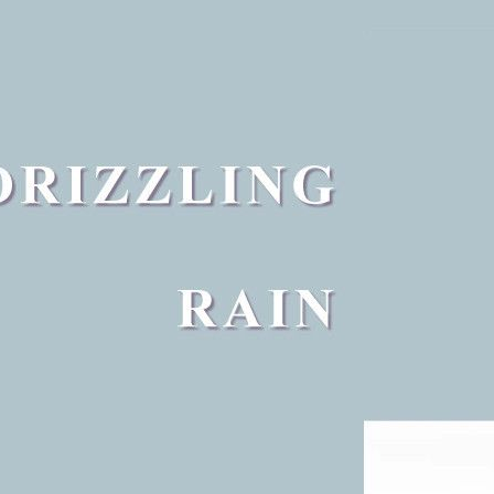
Majouri 畫香繪旅
Milano Fragranze
Molinard 慕蓮那之香
Moresque Parfum 莫拉斯科
New Notes
Nobile 1942
NOVAE+法國楉薇
PREMIERE NOTE 波霓諾
POLO RALPH LAUREN 拉夫勞倫
Porsche 保時捷香水
REPLAY
Sabrina Carpenter
Ted Lapidus
The House Of Oud 烏德之家