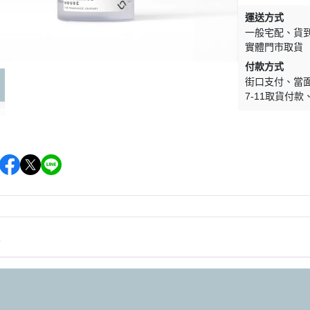
Goldfield Banks Australia
運送方式
一般宅配
貨
Fine Label Perfume 印記之香
實體門市取貨
Fragrance House香氣小屋
付款方式
Franck Boclet 波克萊紳士
街口支付
當
7-11取貨付款
Judith Leiber
K3
Lalique
Lamborghini 藍寶堅尼
Les Nereides 蕾娜海
Luciano Soprani Solo Soprani 露絲
安妮香水
情
Maison Matine
Marina de Bourbon 瑪莉安娜
Maserati瑪莎拉蒂香水
Mercedes-Benz Parfums賓士香水