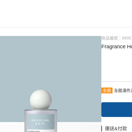
達利香萃大師系列
Alfa Romeo 愛快羅密歐
護手霜 Hand cream
名
了
ollection 達利 靈魂伴
ALLSAINTS
香氛皂 WashSoap
雜
Bando 辦桌
香
rfume 印記之香
Batman 蝙蝠俠
香水
t 波克萊紳士
商品編號：
8895
BENTLEY 賓利
居
Fragrance 
Australia
Blauer
開
Charriol 夏利豪
夏
旅
Chrono Flow 時序集
e
Impression Note 印象筆記
那之香
CR7 Cristiano Ronaldo
全館
全館滿件
fum 莫拉斯科
Dali 瘋狂達利
Dali haute 達利香萃大師系列
Daligramme collection 達利 靈魂伴
TE 波霓諾
侶系列
 Oud 烏德之家
Gandini
運送&付款