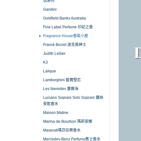
侶系列
Gandini
Goldfield Banks Australia
Fine Label Perfume 印記之香
Fragrance House香氣小屋
Franck Boclet 波克萊紳士
Judith Leiber
K3
Lalique
Lamborghini 藍寶堅尼
Les Nereides 蕾娜海
Luciano Soprani Solo Soprani 露絲
安妮香水
Maison Matine
Marina de Bourbon 瑪莉安娜
Maserati瑪莎拉蒂香水
Mercedes-Benz Parfums賓士香水