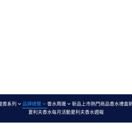
龍香系列
品牌總覽
香水周邊
新品上市
熱門商品
香水禮盒
夏利夫香水每月活動
夏利夫香水週報
七寸九 Sept Neuf
香水分裝瓶 refillable perfume bottle
編
agnès b. Le Parfum
沐浴精 Shower Gel
噴香