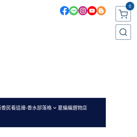
0
新香民看這邊-香水部落格
夏編編選物店
編香評區
水小教室-新手必看