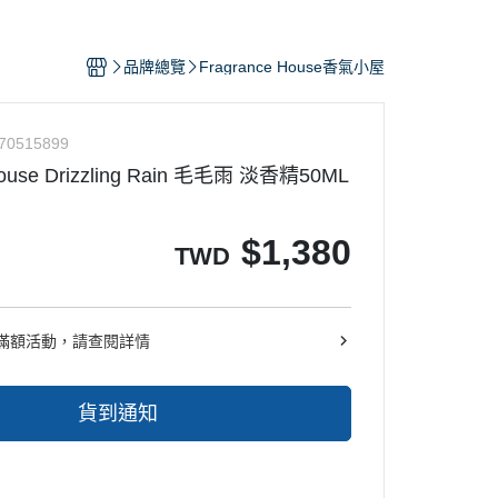
人香水推薦-跟他們這樣噴香水就對
品牌總覽
Fragrance House香氣小屋
誌香水推薦文-教你怎麼變成時尚噴
人
香材分析-認識香材的味道
70515899
家香氛
House Drizzling Rain 毛毛雨 淡香精50ML
「香」影片專區
粉會員好康區
$
1,380
TWD
滿額活動，請查閱詳情
貨到通知