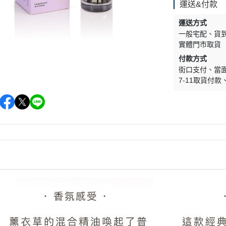
運送&付款
Goldfield Banks Australia
運送方式
Fine Label Perfume 印記之香
一般宅配
貨
Fragrance House香氣小屋
實體門市取貨
Franck Boclet 波克萊紳士
付款方式
街口支付
當
Judith Leiber
7-11取貨付款
K3
Lalique
Lamborghini 藍寶堅尼
Les Nereides 蕾娜海
Luciano Soprani Solo Soprani 露絲
情
安妮香水
Maison Matine
Marina de Bourbon 瑪莉安娜
Maserati瑪莎拉蒂香水
Mercedes-Benz Parfums賓士香水