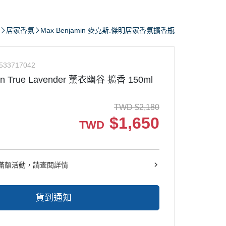
人香水推薦-跟他們這樣噴香水就對
居家香氛
Max Benjamin 麥克斯.傑明居家香氛擴香瓶
誌香水推薦文-教你怎麼變成時尚噴
人
香材分析-認識香材的味道
533717042
家香氛
in True Lavender 薰衣幽谷 擴香 150ml
「香」影片專區
粉會員好康區
TWD
$
2,180
$
1,650
TWD
滿額活動，請查閱詳情
貨到通知