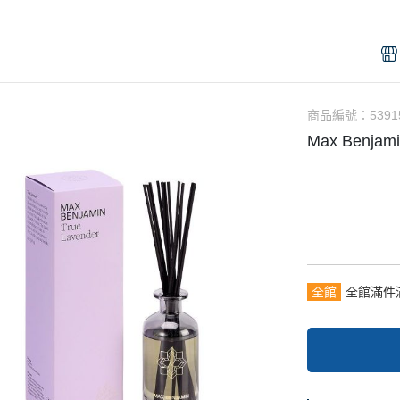
達利香萃大師系列
Alfa Romeo 愛快羅密歐
護手霜 Hand cream
名
了
ollection 達利 靈魂伴
ALLSAINTS
香氛皂 WashSoap
雜
Bando 辦桌
香
rfume 印記之香
Batman 蝙蝠俠
香水
t 波克萊紳士
商品編號：
5391
BENTLEY 賓利
居
Max Benjam
Australia
Blauer
開
Charriol 夏利豪
夏
旅
Chrono Flow 時序集
e
Impression Note 印象筆記
那之香
CR7 Cristiano Ronaldo
fum 莫拉斯科
Dali 瘋狂達利
全館
全館滿件
Dali haute 達利香萃大師系列
Daligramme collection 達利 靈魂伴
TE 波霓諾
侶系列
 Oud 烏德之家
Gandini