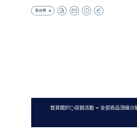
新台幣
首頁
關於
促銷活動
全部商品
頂級沙
時序集會員專屬折扣
Agonist
把一個節氣,裝進口袋裡——聯名上市
Bon Parfumeur