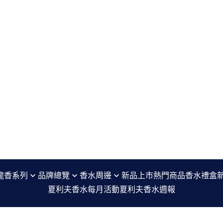
龍香系列
品牌總覽
香水周邊
新品上市
熱門商品
香水禮盒
夏利夫香水每月活動
夏利夫香水週報
七寸九 Sept Neuf
香水分裝瓶 refillable perfume bottle
編
agnès b. Le Parfum
沐浴精 Shower Gel
噴香