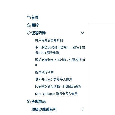
禮:10ml 隨身旅香
Dali haute 
瑪莉安娜新品上市活動：任選現折
Daligramme c
200
侶系列
首頁
辦桌限定活動
Fine Label Pe
關於
夏利夫香水分裝瓶多入優惠
Franck Bocle
促銷活動
印象筆記新品活動---任選兩瓶現折
Goldfield Banks 
時序集會員專屬折扣
Max Benjamin 香氛卡多入優惠
把一個節氣,裝進口袋裡——聯名上市
Maison Matine
禮:10ml 隨身旅香
Majouri 畫香繪
瑪莉安娜新品上市活動：任選現折20
Milano Fragranz
0
Molinard 慕蓮
辦桌限定活動
夏利夫香水分裝瓶多入優惠
Moresque Par
印象筆記新品活動---任選兩瓶現折
New Notes
Max Benjamin 香氛卡多入優惠
Nobile 1942
全部商品
PREMIERE NO
頂級沙龍香系列
The House Of