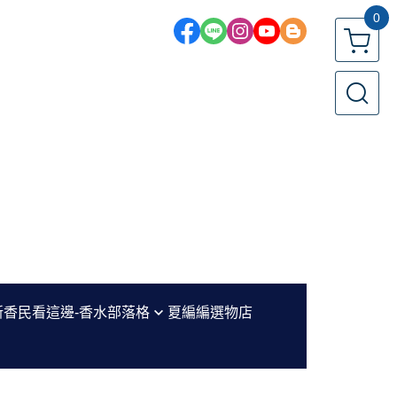
0
新香民看這邊-香水部落格
夏編編選物店
編香評區
水小教室-新手必看