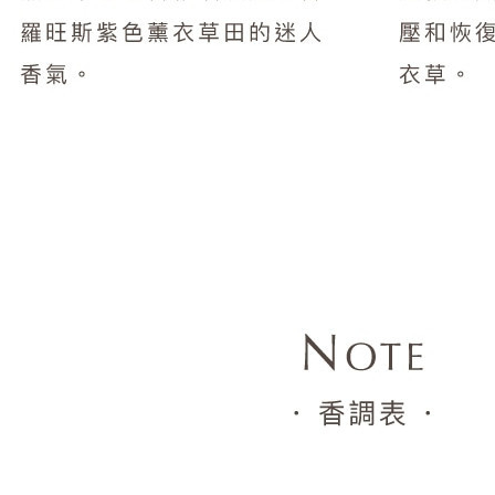
Majouri 畫香繪旅
Milano Fragranze
Molinard 慕蓮那之香
Moresque Parfum 莫拉斯科
New Notes
Nobile 1942
NOVAE+法國楉薇
PREMIERE NOTE 波霓諾
POLO RALPH LAUREN 拉夫勞倫
Porsche 保時捷香水
REPLAY
Sabrina Carpenter
Ted Lapidus
The House Of Oud 烏德之家