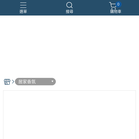
0
選單
搜尋
購物車
優惠組合
瑪莉安娜
車用香氛
頂級沙龍香
香水分裝瓶
居家香氛